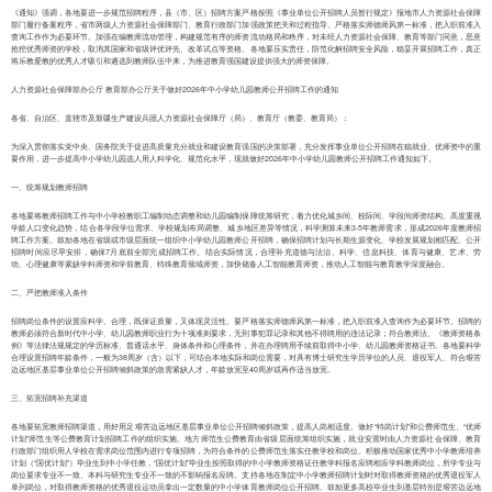
《通知》强调，各地要进一步规范招聘程序，县（市、区）招聘方案严格按照《事业单位公开招聘人员暂行规定》报地市人力资源社会保障
部门履行备案程序，省市两级人力资源社会保障部门、教育行政部门加强政策把关和过程指导。严格落实师德师风第一标准，把入职前准入
查询工作作为必要环节。加强在编教师流动管理，构建规范有序的师资流动格局和秩序，对未经人力资源社会保障、教育等部门同意，恶意
抢挖优秀师资的学校，取消其国家和省级评优评先、改革试点等资格。各地要压实责任，防范化解招聘安全风险，稳妥开展招聘工作，真正
将乐教爱教的优秀人才吸引和遴选到教师队伍中来，为推进教育强国建设提供强大的师资保障。
人力资源社会保障部办公厅 教育部办公厅关于做好2026年中小学幼儿园教师公开招聘工作的通知
各省、自治区、直辖市及新疆生产建设兵团人力资源社会保障厅（局）、教育厅（教委、教育局）：
为深入贯彻落实党中央、国务院关于促进高质量充分就业和建设教育强国的决策部署，充分发挥事业单位公开招聘在稳就业、优师资中的重
要作用，进一步提高中小学幼儿园选人用人科学化、规范化水平，现就做好2026年中小学幼儿园教师公开招聘工作通知如下。
一、统筹规划教师招聘
各地要将教师招聘工作与中小学校教职工编制动态调整和幼儿园编制保障统筹研究，着力优化城乡间、校际间、学段间师资结构。高度重视
学龄人口变化趋势，结合各学段学位需求、学校规划布局调整、城乡地区差异等情况，科学测算未来3-5年教师需求，形成2026年度教师招
聘工作方案。鼓励各地在省级或市级层面统一组织中小学幼儿园教师公开招聘，确保招聘计划与长期生源变化、学校发展规划相匹配。公开
招聘时间应尽早安排，确保7月底前全部完成招聘工作。结合实际情况，合理补充道德与法治、科学、信息科技、体育与健康、艺术、劳
动、心理健康等紧缺学科师资和学前教育、特殊教育领域师资，加快储备人工智能教育师资，推动人工智能与教育教学深度融合。
二、严把教师准入条件
招聘岗位条件的设置应科学、合理，既保证质量，又体现灵活性。要严格落实师德师风第一标准，把入职前准入查询作为必要环节。招聘的
教师必须符合新时代中小学、幼儿园教师职业行为十项准则要求，无刑事犯罪记录和其他不得聘用的违法记录；符合教师法、《教师资格条
例》等法律法规规定的学历标准、普通话水平、身体条件和心理条件，并在办理聘用手续前取得中小学、幼儿园教师资格证书。各地要科学
合理设置招聘年龄条件，一般为38周岁（含）以下，可结合本地实际和岗位需要，对具有博士研究生学历学位的人员、退役军人、符合艰苦
边远地区基层事业单位公开招聘倾斜政策的急需紧缺人才，年龄放宽至40周岁或再作适当放宽。
三、拓宽招聘补充渠道
各地要拓宽教师招聘渠道，用好用足艰苦边远地区基层事业单位公开招聘倾斜政策，提高人岗相适度。做好“特岗计划”和公费师范生、“优师
计划”师范生等公费教育计划招聘工作的组织实施。地方师范生公费教育由省级层面统筹组织实施，就业安置时由人力资源社会保障、教育
行政部门组织用人学校在需求岗位范围内进行专项招聘，为符合条件的公费师范生落实任教学校和岗位。积极推动国家优秀中小学教师培养
计划（“国优计划”）毕业生到中小学任教，“国优计划”毕业生按照取得的中小学教师资格证任教学科报名应聘相应学科教师岗位，所学专业与
岗位要求专业不一致、本科与研究生专业不一致的不影响报名应聘。支持各地在制定中小学教师招聘计划时对取得教师资格的优秀退役军人
单列岗位，对取得教师资格的优秀退役运动员拿出一定数量的中小学体育教师岗位公开招聘。鼓励更多高校毕业生到基层特别是艰苦边远地