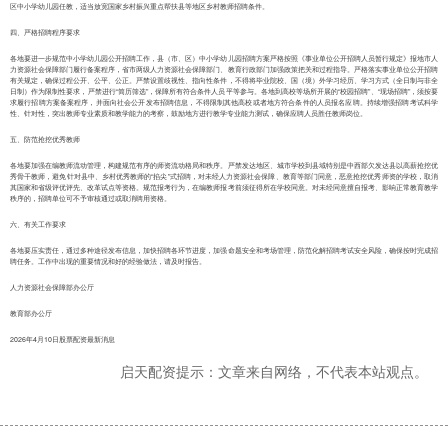
区中小学幼儿园任教，适当放宽国家乡村振兴重点帮扶县等地区乡村教师招聘条件。
四、严格招聘程序要求
各地要进一步规范中小学幼儿园公开招聘工作，县（市、区）中小学幼儿园招聘方案严格按照《事业单位公开招聘人员暂行规定》报地市人
力资源社会保障部门履行备案程序，省市两级人力资源社会保障部门、教育行政部门加强政策把关和过程指导。严格落实事业单位公开招聘
有关规定，确保过程公开、公平、公正。严禁设置歧视性、指向性条件，不得将毕业院校、国（境）外学习经历、学习方式（全日制与非全
日制）作为限制性要求，严禁进行“简历筛选”，保障所有符合条件人员平等参与。各地到高校等场所开展的“校园招聘”、“现场招聘”，须按要
求履行招聘方案备案程序，并面向社会公开发布招聘信息，不得限制其他高校或者地方符合条件的人员报名应聘。持续增强招聘考试科学
性、针对性，突出教师专业素质和教学能力的考察，鼓励地方进行教学专业能力测试，确保应聘人员胜任教师岗位。
五、防范抢挖优秀教师
各地要加强在编教师流动管理，构建规范有序的师资流动格局和秩序。严禁发达地区、城市学校到县域特别是中西部欠发达县以高薪抢挖优
秀骨干教师，避免针对县中、乡村优秀教师的“掐尖”式招聘，对未经人力资源社会保障、教育等部门同意，恶意抢挖优秀师资的学校，取消
其国家和省级评优评先、改革试点等资格。规范报考行为，在编教师报考前须征得所在学校同意。对未经同意擅自报考、影响正常教育教学
秩序的，招聘单位可不予审核通过或取消聘用资格。
六、有关工作要求
各地要压实责任，通过多种途径发布信息，加快招聘各环节进度，加强命题安全和考场管理，防范化解招聘考试安全风险，确保按时完成招
聘任务。工作中出现的重要情况和好的经验做法，请及时报告。
人力资源社会保障部办公厅
教育部办公厅
2026年4月10日股票配资最新消息
启天配资提示：文章来自网络，不代表本站观点。