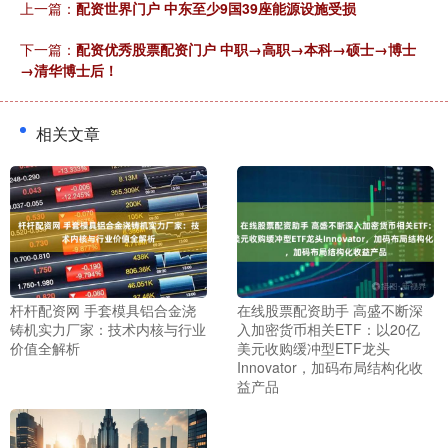
上一篇：
配资世界门户 中东至少9国39座能源设施受损
下一篇：
配资优秀股票配资门户 中职→高职→本科→硕士→博士
→清华博士后！
相关文章
杆杆配资网 手套模具铝合金浇
在线股票配资助手 高盛不断深
铸机实力厂家：技术内核与行业
入加密货币相关ETF：以20亿
价值全解析
美元收购缓冲型ETF龙头
Innovator，加码布局结构化收
益产品