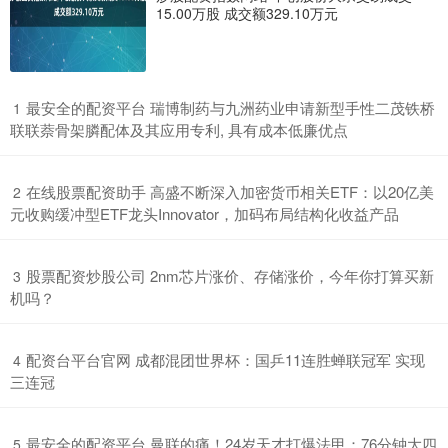
15.00万股 成交额329.10万元
​最安全的配资平台 瑞博制药与九洲药业申请新型手性二茂铁桥
1
联联萘骨架膦配体及其应用专利, 具有成本低廉优点
​在线股票配资助手 高盛不断深入加密货币相关ETF：以20亿美
2
元收购缓冲型ETF龙头Innovator，加码布局结构化收益产品
​股票配资炒股公司 2nm芯片涨价、存储涨价，今年你打算买新
3
机吗？
​配资台平台官网 成都混团世界杯：国乒11连胜蝉联冠军 实现
4
三连冠
​最安全的配资平台 曼联的痛！24岁天才打爆法甲：76分钟大四
5