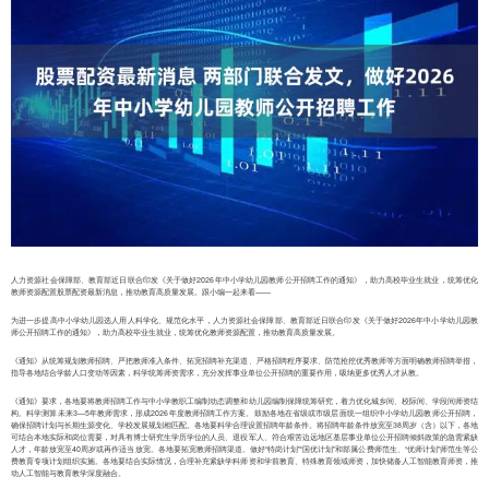
人力资源社会保障部、教育部近日联合印发《关于做好2026年中小学幼儿园教师公开招聘工作的通知》，助力高校毕业生就业，统筹优化
教师资源配置股票配资最新消息，推动教育高质量发展。跟小编一起来看——
为进一步提高中小学幼儿园选人用人科学化、规范化水平，人力资源社会保障部、教育部近日联合印发《关于做好2026年中小学幼儿园教
师公开招聘工作的通知》，助力高校毕业生就业，统筹优化教师资源配置，推动教育高质量发展。
《通知》从统筹规划教师招聘、严把教师准入条件、拓宽招聘补充渠道、严格招聘程序要求、防范抢挖优秀教师等方面明确教师招聘举措，
指导各地结合学龄人口变动等因素，科学统筹师资需求，充分发挥事业单位公开招聘的重要作用，吸纳更多优秀人才从教。
《通知》要求，各地要将教师招聘工作与中小学教职工编制动态调整和幼儿园编制保障统筹研究，着力优化城乡间、校际间、学段间师资结
构。科学测算未来3—5年教师需求，形成2026年度教师招聘工作方案。鼓励各地在省级或市级层面统一组织中小学幼儿园教师公开招聘，
确保招聘计划与长期生源变化、学校发展规划相匹配。各地要科学合理设置招聘年龄条件。将招聘年龄条件放宽至38周岁（含）以下，各地
可结合本地实际和岗位需要，对具有博士研究生学历学位的人员、退役军人、符合艰苦边远地区基层事业单位公开招聘倾斜政策的急需紧缺
人才，年龄放宽至40周岁或再作适当放宽。各地要拓宽教师招聘渠道。做好“特岗计划”“国优计划”和部属公费师范生、“优师计划”师范生等公
费教育专项计划组织实施。各地要结合实际情况，合理补充紧缺学科师资和学前教育、特殊教育领域师资，加快储备人工智能教育师资，推
动人工智能与教育教学深度融合。