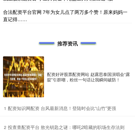
合法配资平台官网 7年为女儿点了两万多个赞！原来妈妈一
直记得……
推荐资讯
配资好评股票配资网站 赵露思泰国演唱会“露
腚”引群嘲，粉丝一句话让我瞬间破防！
​配资知识网配资 台风最新消息！登陆时会比“山竹”更强
1
​投查查配资平台 敖光钥匙之谜：哪吒2暗藏的职场生存法则
2