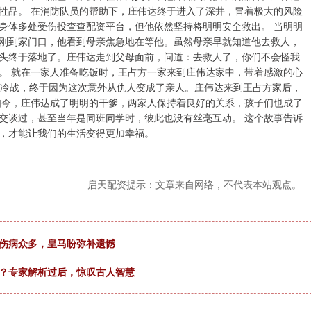
牲品。 在消防队员的帮助下，庄伟达终于进入了深井，冒着极大的风险
身体多处受伤投查查配资平台，但他依然坚持将明明安全救出。 当明明
刚到家门口，他看到母亲焦急地在等他。虽然母亲早就知道他去救人，
头终于落地了。庄伟达走到父母面前，问道：去救人了，你们不会怪我
。 就在一家人准备吃饭时，王占方一家来到庄伟达家中，带着感激的心
的冷战，终于因为这次意外从仇人变成了亲人。庄伟达来到王占方家后，
如今，庄伟达成了明明的干爹，两家人保持着良好的关系，孩子们也成了
交谈过，甚至当年是同班同学时，彼此也没有丝毫互动。 这个故事告诉
，才能让我们的生活变得更加幸福。
启天配资提示：文章来自网络，不代表本站观点。
方伤病众多，皇马盼弥补遗憾
的？专家解析过后，惊叹古人智慧