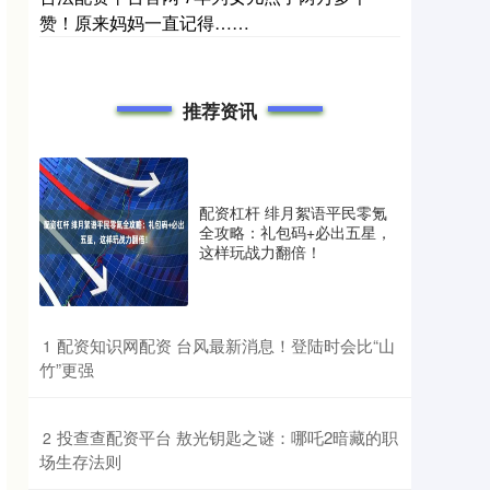
赞！原来妈妈一直记得……
推荐资讯
配资杠杆 绯月絮语平民零氪
全攻略：礼包码+必出五星，
这样玩战力翻倍！
​配资知识网配资 台风最新消息！登陆时会比“山
1
竹”更强
​投查查配资平台 敖光钥匙之谜：哪吒2暗藏的职
2
场生存法则