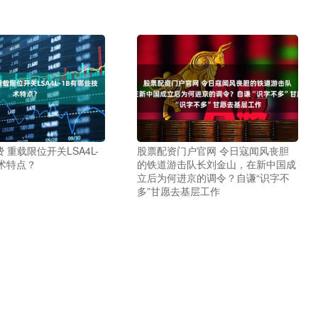
 重载限位开关LSA4L-
股票配资门户官网 令日寇闻风丧胆
术特点？
的铁道游击队长刘金山，在新中国成
立后为何进京的调令？自谦“识字不
多”甘愿去基层工作