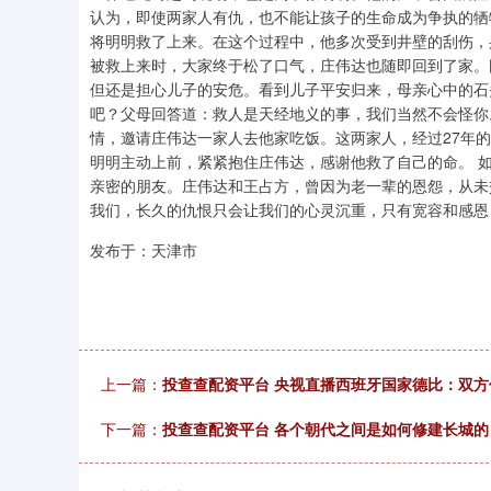
认为，即使两家人有仇，也不能让孩子的生命成为争执的牺
将明明救了上来。在这个过程中，他多次受到井壁的刮伤，
被救上来时，大家终于松了口气，庄伟达也随即回到了家。
但还是担心儿子的安危。看到儿子平安归来，母亲心中的石
吧？父母回答道：救人是天经地义的事，我们当然不会怪你
情，邀请庄伟达一家人去他家吃饭。这两家人，经过27年
明明主动上前，紧紧抱住庄伟达，感谢他救了自己的命。 
亲密的朋友。庄伟达和王占方，曾因为老一辈的恩怨，从未
我们，长久的仇恨只会让我们的心灵沉重，只有宽容和感恩
发布于：天津市
上一篇：
投查查配资平台 央视直播西班牙国家德比：双
下一篇：
投查查配资平台 各个朝代之间是如何修建长城