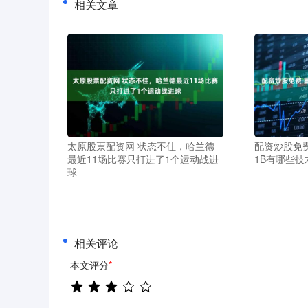
相关文章
太原股票配资网 状态不佳，哈兰德
配资炒股免费
最近11场比赛只打进了1个运动战进
1B有哪些技
球
相关评论
本文评分
*