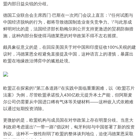
盟内部日益尖锐的分歧。
德国工业联合会主席西门·巴斯在一次闭门会议上直言：\"任何试图与
中国经济脱钩的行为，都将导致德国制造业丧失竞争力。\"与此形成
鲜明对比的是，法国经济部长勒梅尔则公开支持更激进的贸易防御措
施，这种内部分裂使得冯德莱恩的对华政策不得不左右摇摆。
颇具象征意义的是，在回应美国关于对中国和印度征收100%关税的建
议时，冯德莱恩全程避免直接提及中国，这种语言上的谨慎，暴露出
欧盟在地缘政治博弈中的尴尬处境。
欧盟正在探索的\"第三条道路\"在实践中面临重重困难，以《欧盟芯片
法案》为例，尽管欧盟承诺投入430亿欧元提升本土产能，但阿斯麦
尔公司仍需要从中国进口稀有气体等关键材料——这种嵌入式依赖难
以通过短期投资消除。
更微妙的是，欧盟机构与成员国在对华政策上存在明显分歧。当意大
利政府考虑退出\"一带一路\"倡议时，匈牙利却与中国签署了新的投资
协议。这种不一致性削弱了欧盟的整体谈判地位，迫使冯德莱恩采取