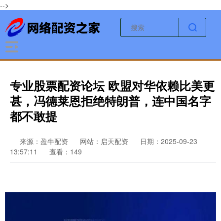
-->
专业股票配资论坛 欧盟对华依赖比美更
甚，冯德莱恩拒绝特朗普，连中国名字
都不敢提
来源：盈牛配资
网站：启天配资
日期：2025-09-23
13:57:11
查看：149