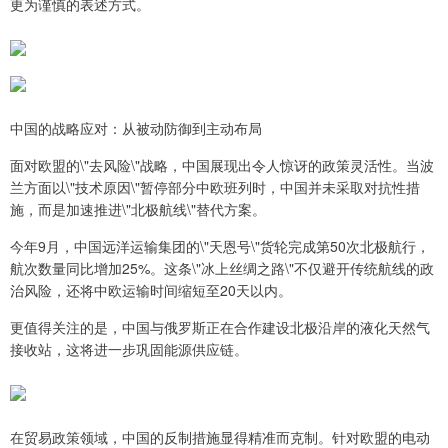
更为谨慎的表述方式。
中国的战略应对：从被动防御到主动布局
面对欧盟的\"去风险\"战略，中国展现出令人惊讶的政策灵活性。当波
兰方面以\"技术原因\"暂停部分中欧班列时，中国并未采取对抗性措
施，而是加速推进\"北极航线\"替代方案。
今年9月，中国远洋运输集团的\"天恩号\"货轮完成第50次北极航行，
航次数量同比增加25%。这条\"冰上丝绸之路\"不仅避开传统航线的政
治风险，还将中欧运输时间缩短至20天以内。
更值得关注的是，中国与俄罗斯正在合作建设北极沿岸的液化天然气
接收站，这将进一步巩固能源供应链。
在贸易政策领域，中国的反制措施显得精准而克制。针对欧盟的电动