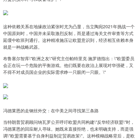
这种依赖关系在地缘政治紧张时尤为凸显，当立陶宛2021年挑战一个
中国原则时，中国并未采取激烈反制，而是通过海关文件审查等方式
延缓中欧班列通行。这种精准施压让欧盟意识到，经济相互依赖本身
就是一种战略武器。
布鲁塞尔智库\"欧洲之友\"研究主任帕特里克·施罗德指出：\"欧盟委员
会正在玩一个危险的平衡游戏。他们既要在政治上展现对华强硬，又
不得不对成员国企业的实际需求睁一只眼闭一只眼。\"
冯德莱恩的走钢丝外交：在中美之间寻找第三条路
当特朗普贸易顾问纳瓦罗公开呼吁欧盟共同构建\"反华经济联盟\"时，
冯德莱恩的回应耐人寻味。她既未直接拒绝，也未明确支持，而是强
调\"欧盟需要基于自身利益制定贸易政策\"。这种模糊战略背后，是欧