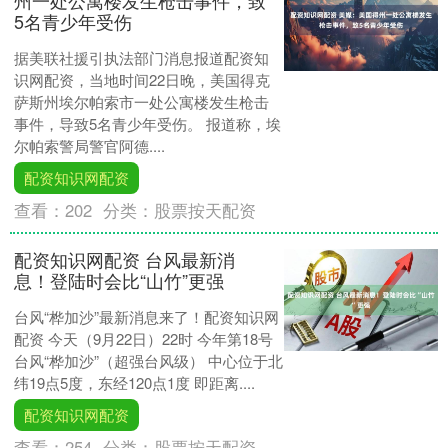
5名青少年受伤
据美联社援引执法部门消息报道配资知
识网配资，当地时间22日晚，美国得克
萨斯州埃尔帕索市一处公寓楼发生枪击
事件，导致5名青少年受伤。 报道称，埃
尔帕索警局警官阿德....
配资知识网配资
查看：
202
分类：
股票按天配资
配资知识网配资 台风最新消
息！登陆时会比“山竹”更强
台风“桦加沙”最新消息来了！配资知识网
配资 今天（9月22日）22时 今年第18号
台风“桦加沙”（超强台风级） 中心位于北
纬19点5度，东经120点1度 即距离....
配资知识网配资
查看：
254
分类：
股票按天配资