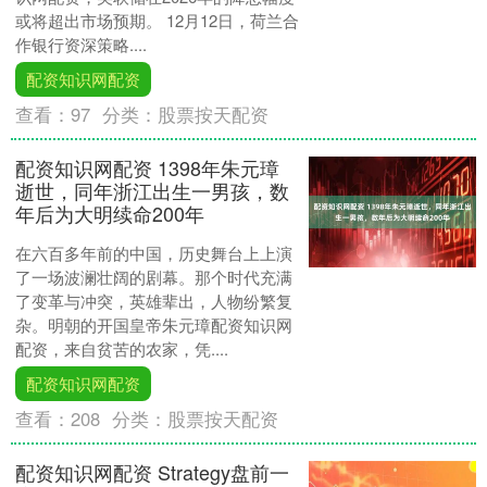
或将超出市场预期。 12月12日，荷兰合
作银行资深策略....
配资知识网配资
查看：
97
分类：
股票按天配资
配资知识网配资 1398年朱元璋
逝世，同年浙江出生一男孩，数
年后为大明续命200年
在六百多年前的中国，历史舞台上上演
了一场波澜壮阔的剧幕。那个时代充满
了变革与冲突，英雄辈出，人物纷繁复
杂。明朝的开国皇帝朱元璋配资知识网
配资，来自贫苦的农家，凭....
配资知识网配资
查看：
208
分类：
股票按天配资
配资知识网配资 Strategy盘前一