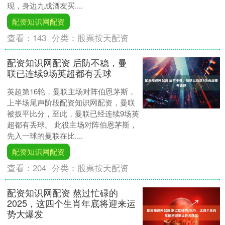
现，身边九成酒友买....
配资知识网配资
查看：
143
分类：
股票按天配资
配资知识网配资 后防不稳，曼
联已连续9场英超都有丢球
英超第16轮，曼联主场对阵伯恩茅斯，
上半场尾声阶段配资知识网配资，曼联
被扳平比分，至此，曼联已经连续9场英
超都有丢球。 此役主场对阵伯恩茅斯，
先入一球的曼联在比....
配资知识网配资
查看：
204
分类：
股票按天配资
配资知识网配资 熬过忙碌的
2025，这四个生肖年底将迎来运
势大爆发