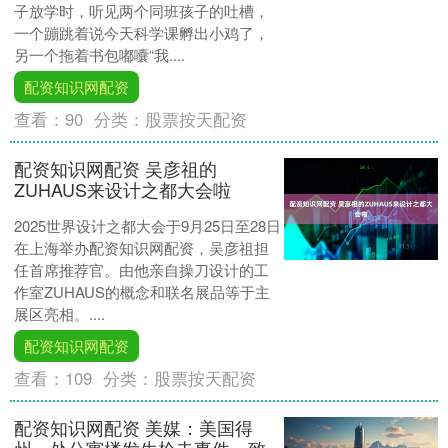
子放学时，听见两个同班孩子的吐槽，
一个蹦跳着说今天科学课孵出小鸡了，
另一个拖着书包嘟囔“我....
配资知识网配资
查看：
90
分类：
股票按天配资
配资知识网配资 吴彦祖的
ZUHAUS来设计之都大会啦
2025世界设计之都大会于9月25日至28日
在上海举办配资知识网配资，吴彦祖担
任首席推荐官。由他亲自操刀设计的工
作室ZUHAUS的概念和联名展品等于主
展区亮相。....
配资知识网配资
查看：
109
分类：
股票按天配资
配资知识网配资 美媒：美国得
州一处公寓楼发生枪击事件，致