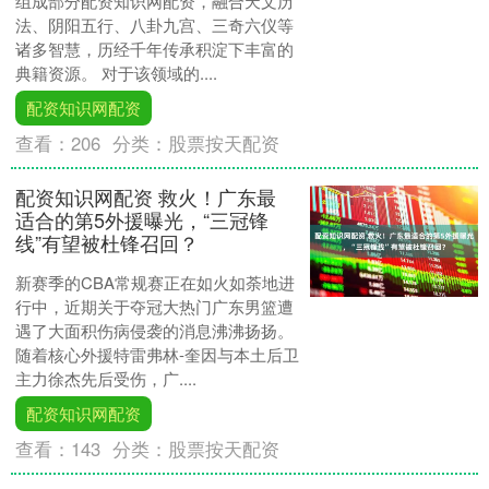
组成部分配资知识网配资，融合天文历
法、阴阳五行、八卦九宫、三奇六仪等
诸多智慧，历经千年传承积淀下丰富的
典籍资源。 对于该领域的....
配资知识网配资
查看：
206
分类：
股票按天配资
配资知识网配资 救火！广东最
适合的第5外援曝光，“三冠锋
线”有望被杜锋召回？
新赛季的CBA常规赛正在如火如荼地进
行中，近期关于夺冠大热门广东男篮遭
遇了大面积伤病侵袭的消息沸沸扬扬。
随着核心外援特雷弗林‑奎因与本土后卫
主力徐杰先后受伤，广....
配资知识网配资
查看：
143
分类：
股票按天配资