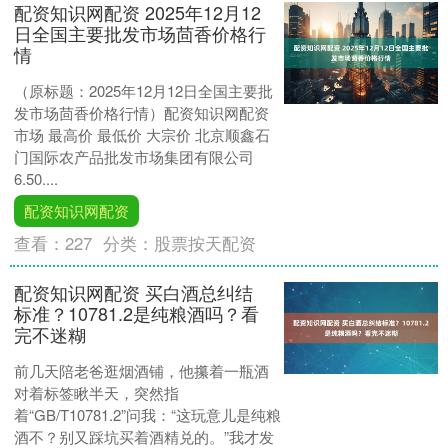
配资知识网配资 2025年12月12
日全国主要批发市场茴香价格行
情
（原标题：2025年12月12日全国主要批
发市场茴香价格行情）配资知识网配资
市场 最高价 最低价 大宗价 北京顺鑫石
门国际农产品批发市场集团有限公司
6.50....
配资知识网配资
查看：
227
分类：
股票按天配资
配资知识网配资 买白酒总纠结
标准？10781.2是纯粮酒吗？看
完不迷糊
前几天陪老爸逛烟酒铺，他攥着一瓶酒
对着标签瞅半天，突然指
着“GB/T10781.2”问我：“这玩意儿是纯粮
酒不？别又踩坑买着酒精兑的。”我才发